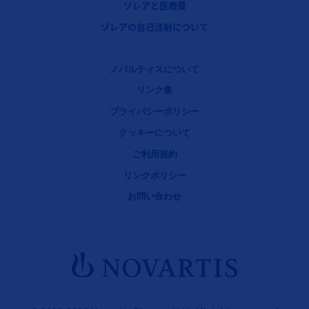
ゾレアと医療費
フッターナビゲーション4（ゾレア：重症アレルギー性ぜんそく）
ゾレアの自己注射について
Legal [Footer Second]
ノバルティスについて
リンク集
プライバシーポリシー
クッキーについて
ご利用規約
リンクポリシー
お問い合わせ