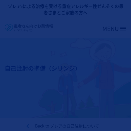
メインコンテンツに移動
ゾレア
による治療を受ける重症アレルギー性ぜんそくの患
®
者さまとご家族の方へ
MENU
Site Logo
自己注射の準備（シリンジ）
Back to
ゾレアの自己注射について