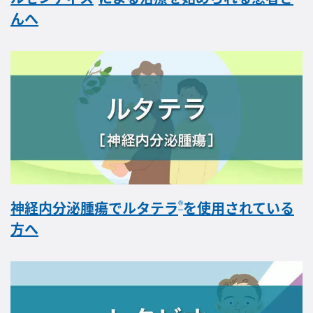
んへ
®
神経内分泌腫瘍でルタテラ
を使用されている
方へ