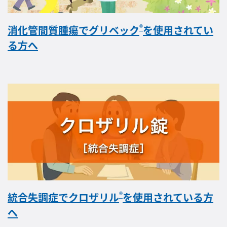
®
消化管間質腫瘍でグリベック
を使用されてい
る方へ
®
統合失調症でクロザリル
を使用されている方
へ