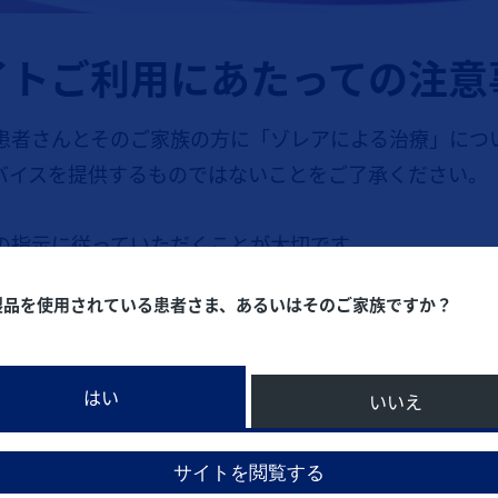
イトご利用にあたっての注意
患者さんとそのご家族の方に「ゾレアによる治療」につ
バイスを提供するものではないことをご了承ください。
の指示に従っていただくことが大切です。
療等に関しては、主治医または薬剤師に必ずご相談くだ
製品を使用されている患者さま、あるいはそのご家族ですか？
はい
いいえ
サイトを閲覧する