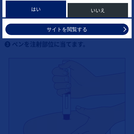
い。
はい
いいえ
● キャップは図の矢印の方向にまっすぐ引き抜いてくだ
さい。
サイトを閲覧する
❸ ペンを注射部位に当てます。