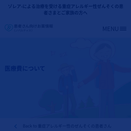
メインコンテンツに移動
ゾレア
による治療を受ける重症アレルギー性ぜんそくの患
®
者さまとご家族の方へ
MENU
Site Logo
医療費について
Back to
重症アレルギー性のぜんそくの患者さん