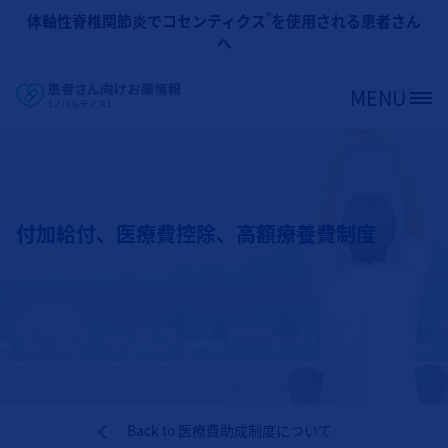
メインコンテンツに移動
®
体軸性脊椎関節炎でコセンティクス
を使用される患者さん
へ
MENU
Site Logo
付加給付、医療費控除、高額療養費制度
Back to
医療費助成制度について