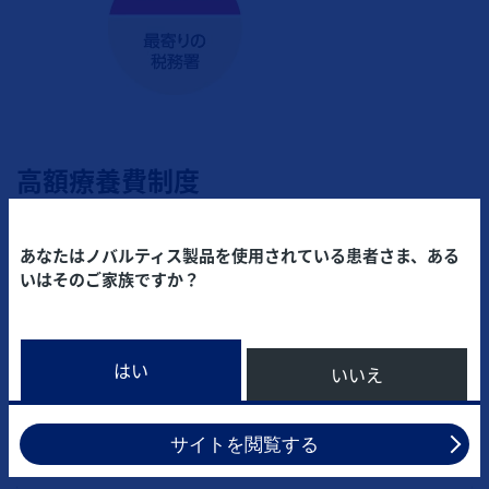
高額療養費制度
あなたはノバルティス製品を使用されている患者さま、ある
いはそのご家族ですか？
1ヵ月間（ある月の1日から末日まで）に支払った医療費の
窓口支払額が自己負担限度額を超えた場合に、その超えた
金額を加入している健康保険から支給される制度です。
はい
いいえ
※ 年齢や所得によって、最終的な自己負担額となる「自己
負担限度額」が異なります。
サイトを閲覧する