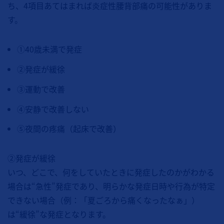
ち、4項目あてはまれば炎症性腰背部痛の可能性がありま
す。
①40歳未満で発症
②発症が緩徐
③運動で改善
④安静で改善しない
⑤夜間の疼痛（起床で改善）
②発症が緩徐
いつ、どこで、何をしていたときに発症したのかがわかる
場合は“急性”発症であり、明らかな発症日時や行為が特定
できない場合（例：「夏ごろから痛くなったなぁ」）
は“緩徐”な発症となります。