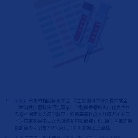
a
,
b
,
c
日本脊椎関節炎学会, 厚生労働科学研究費補助金
（難治性疾患政策研究事業）「強直性脊椎炎に代表され
る脊椎関節炎の疫学調査・診断基準作成と診療ガイドラ
イン策定を目指した大規模多施設研究」班, 編：脊椎関節
炎診療の手引き2020, 東京, 2020, 診断と治療社.
d
谷口義典：日本臨牀. 2020；78（8）：1314-1319.