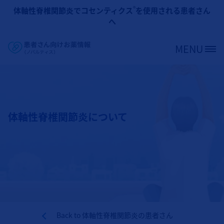
メインコンテンツに移動
®
体軸性脊椎関節炎でコセンティクス
を使用される患者さん
へ
MENU
Site Logo
体軸性脊椎関節炎について
Back to
体軸性脊椎関節炎の患者さん