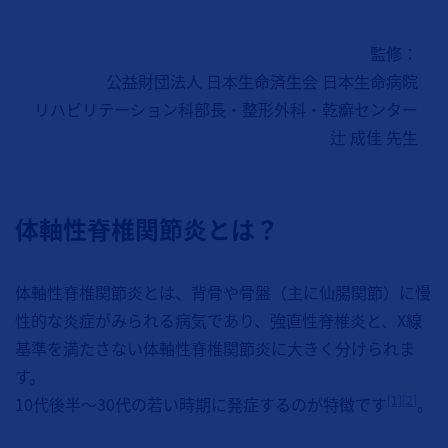
監修：
公益財団法人 日本生命済生会 日本生命病院
リハビリテーション科部長・整形外科・乾癬センター
辻 成佳 先生
体軸性脊椎関節炎とは？
体軸性脊椎関節炎とは、背骨や骨盤（主に仙腸関節）に慢
性的な炎症がみられる病気であり、強直性脊椎炎と、X線
基準を満たさない体軸性脊椎関節炎に大きく分けられま
す。
[1]
[2]
10代後半～30代の若い時期に発症するのが特徴です
。