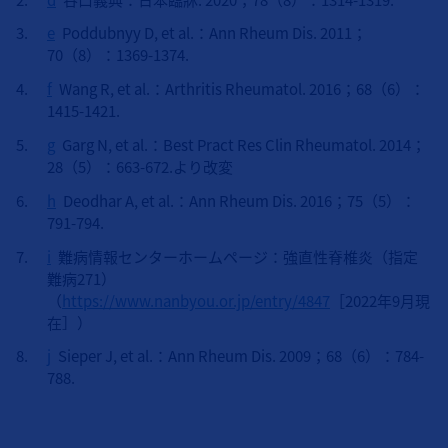
e
Poddubnyy D, et al.：Ann Rheum Dis. 2011；
70（8）：1369-1374.
f
Wang R, et al.：Arthritis Rheumatol. 2016；68（6）：
1415-1421.
g
Garg N, et al.：Best Pract Res Clin Rheumatol. 2014；
28（5）：663-672.より改変
h
Deodhar A, et al.：Ann Rheum Dis. 2016；75（5）：
791-794.
i
難病情報センターホームページ：強直性脊椎炎（指定
難病271）
（
https://www.nanbyou.or.jp/entry/4847
［2022年9月現
在］）
j
Sieper J, et al.：Ann Rheum Dis. 2009；68（6）：784-
788.