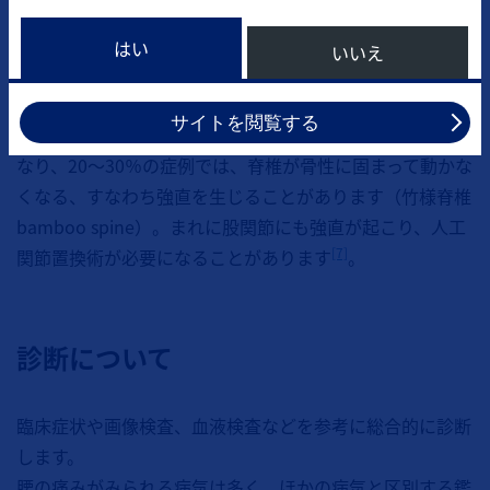
はい
いいえ
脊椎周辺、すなわち腰背部、殿部、項部、時に股関節や膝
関節の疼痛、全身のこわばりや倦怠感、発熱などが主な症
サイトを閲覧する
状で、病状が進むにつれて次第に脊椎や関節の動きが悪く
なり、20～30％の症例では、脊椎が骨性に固まって動かな
くなる、すなわち強直を生じることがあります（竹様脊椎
bamboo spine）。まれに股関節にも強直が起こり、人工
[7]
関節置換術が必要になることがあります
。
診断について
臨床症状や画像検査、血液検査などを参考に総合的に診断
します。
腰の痛みがみられる病気は多く、ほかの病気と区別する鑑