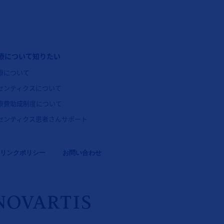
ッターナビゲーション3（コセンティクス：体軸性脊椎関節炎）
療について知りたい
療について
センティクスについて
療費助成制度について
センティクス患者さんサポート
リンクポリシー
お問い合わせ