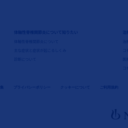
関節炎）
フッターナビゲーション2（コセンティクス：体軸性脊椎関節炎）
フ
体軸性脊椎関節炎について知りたい
治
体軸性脊椎関節炎について
治
主な症状と症状が起こるしくみ
コ
診断について
医
コ
集
プライバシーポリシー
クッキーについて
ご利用規約