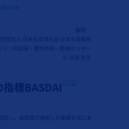
状態の評価
監修：
財団法人 日本生命済生会 日本生命病院
ション科部長・整形外科・乾癬センター
辻 成佳 先生
[1]
[2]
標BASDAI
で回答し、各質問で選択した数値を式にあ