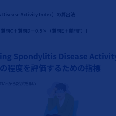
s Disease Activity Index）の算出法
B＋質問C＋質問D＋0.5×（質問E＋質問F）］
g Spondylitis Disease Activi
の程度を評価するための指標