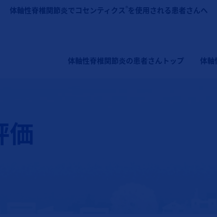
メインコンテンツに移動
®
体軸性脊椎関節炎でコセンティクス
を使用される患者さんへ
メインナビゲーション（コセンティクス：体軸
体軸性脊椎関節炎の患者さんトップ
体軸
評価