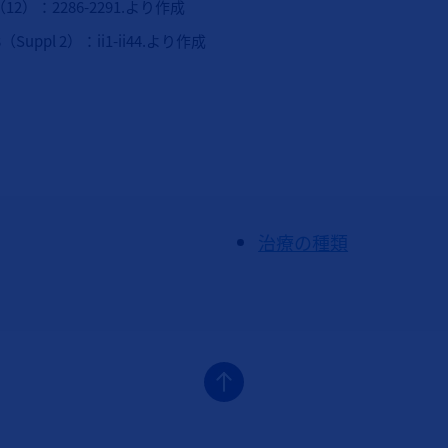
4；21（12）：2286-2291.より作成
9；68（Suppl 2）：ii1-ii44.より作成
治療の種類