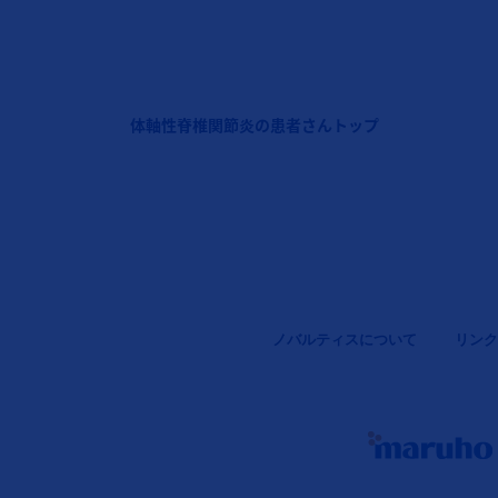
フッターナビゲーション1（コセンティクス：体軸性脊椎
体軸性脊椎関節炎の患者さんトップ
Legal [Footer Second]
ノバルティスについて
リンク