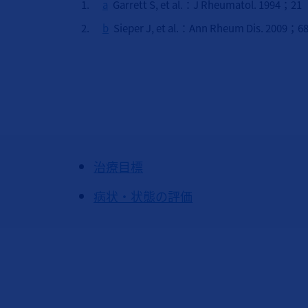
a
Garrett S, et al.：J Rheumatol. 199
b
Sieper J, et al.：Ann Rheum Dis. 200
治療目標
病状・状態の評価