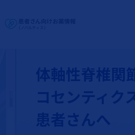
Site Logo
体軸性脊椎関
コセンティク
患者さんへ