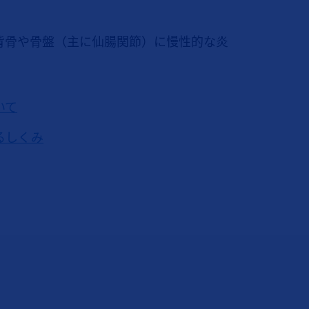
背骨や骨盤（主に仙腸関節）に慢性的な炎
いて
るしくみ