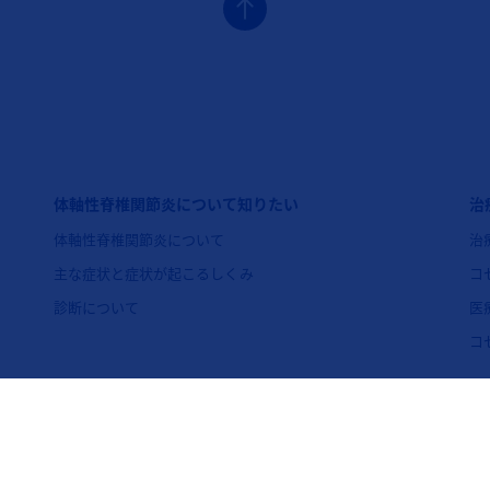
関節炎）
フッターナビゲーション2（コセンティクス：体軸性脊椎関節炎）
フ
体軸性脊椎関節炎について知りたい
治
体軸性脊椎関節炎について
治
主な症状と症状が起こるしくみ
コ
診断について
医
コ
集
プライバシーポリシー
クッキーについて
ご利用規約