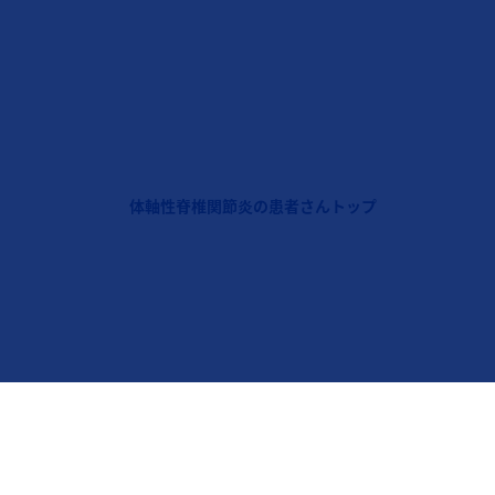
フッターナビゲーション1（コセンティクス：体軸性脊椎
体軸性脊椎関節炎の患者さんトップ
Legal [Footer Second]
ノバルティスについて
リンク