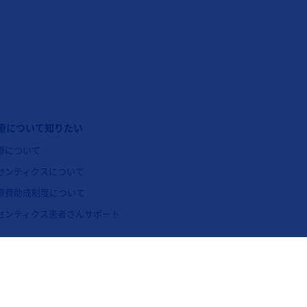
ッターナビゲーション3（コセンティクス：体軸性脊椎関節炎）
療について知りたい
療について
センティクスについて
療費助成制度について
センティクス患者さんサポート
リンクポリシー
お問い合わせ