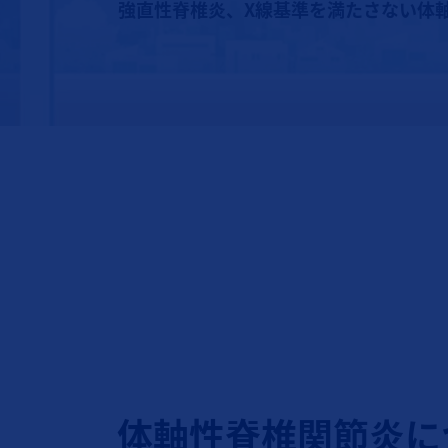
強直性脊椎炎、X線基準を満たさない体
体軸性脊椎関節炎に