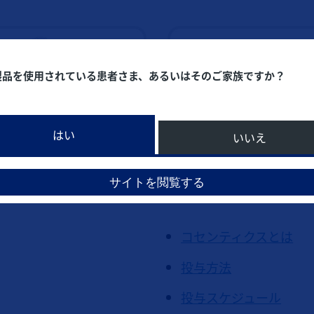
製品を使用されている患者さま、あるいはそのご家族ですか？
はい
いいえ
コセンティクスは体軸性脊
とが治療の基本です。
きを抑え、痛みやこわば
サイトを閲覧する
す。
コセンティクスとは
投与方法
投与スケジュール