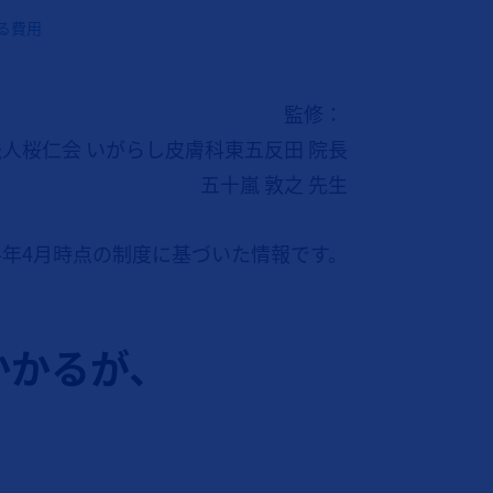
る費用
監修：
人桜仁会 いがらし皮膚科東五反田 院長
五十嵐 敦之 先生
24年4月時点の制度に基づいた情報です。
かかるが、