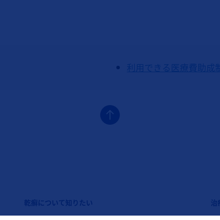
利用できる医療費助成
フッターナビゲーション2（コセンティクス：乾癬）
フ
乾癬について知りたい
治
乾癬（かんせん）について
治