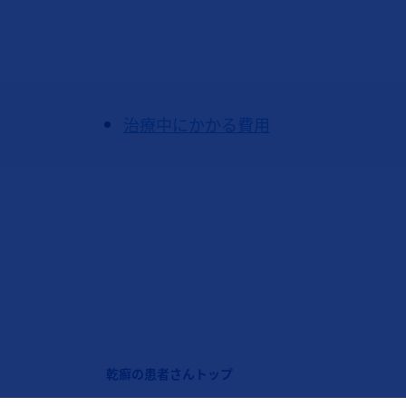
治療中にかかる費用
フッターナビゲーション1（コセンティクス：乾癬）
乾癬の患者さんトップ