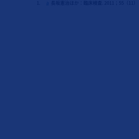
a
長坂憲治ほか：臨床検査. 2011；55（11）：1