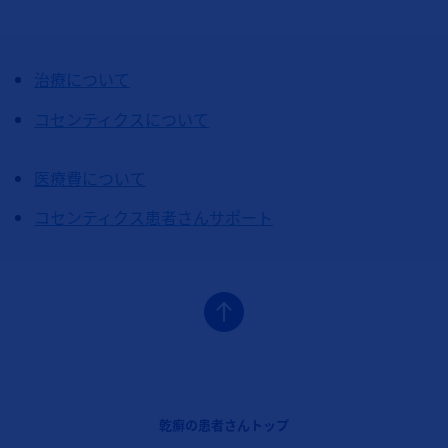
治療について
コセンティクスについて
医療費について
コセンティクス患者さんサポート
フッターナビゲーション1（コセンティクス：乾癬）
乾癬の患者さんトップ
フッターナビゲーション2（コセンティクス：乾癬）