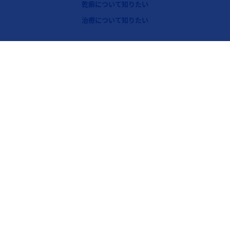
乾癬について知りたい
フッターナビゲーション3（コセンティクス：乾癬）
治療について知りたい
Legal [Footer Second]
ノバルティスについて
リンク集
プライバシーポリシー
クッキーについて
ご利用規約
リンクポリシー
お問い合わせ