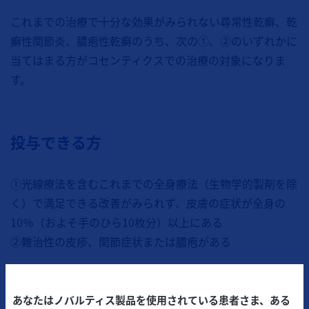
これまでの治療で十分な効果がみられない尋常性乾癬、乾
癬性関節炎、膿疱性乾癬のうち、次の①、②のいずれかに
当てはまる方がコセンティクスでの治療の対象になりま
す。
投与できる方
①光線療法を含むこれまでの全身療法（生物学的製剤を除
く）で満足できる改善がみられず、皮膚の症状が全身の
10％（およそ手のひら10枚分）以上にある
②難治性の皮疹、関節症状または膿疱がある
あなたはノバルティス製品を使用されている患者さま、ある