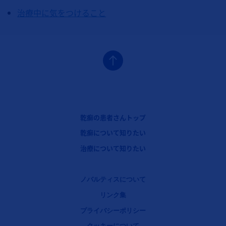
治療中に気をつけること
フッターナビゲーション1（コセンティクス：乾癬）
乾癬の患者さんトップ
フッターナビゲーション2（コセンティクス：乾癬）
乾癬について知りたい
フッターナビゲーション3（コセンティクス：乾癬）
治療について知りたい
Legal [Footer Second]
ノバルティスについて
リンク集
プライバシーポリシー
クッキーについて