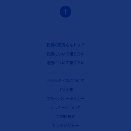
フッターナビゲーション1（コセンティクス：乾癬）
乾癬の患者さんトップ
フッターナビゲーション2（コセンティクス：乾癬）
乾癬について知りたい
フッターナビゲーション3（コセンティクス：乾癬）
治療について知りたい
Legal [Footer Second]
ノバルティスについて
リンク集
プライバシーポリシー
クッキーについて
ご利用規約
リンクポリシー