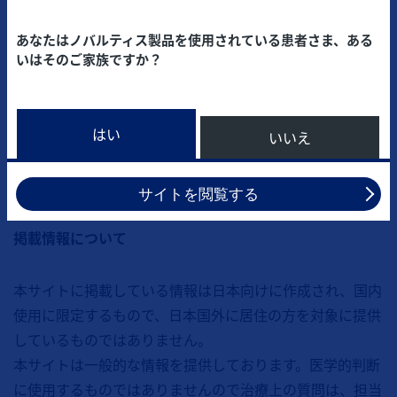
あなたはノバルティス製品を使用されている患者さま、ある
いはそのご家族ですか？
通院治療について
はい
いいえ
退院後の生活を続けていくためにとても大切なことなので、忘
れずに病院へ行ってください。
サイトを閲覧する
掲載情報について
本サイトに掲載している情報は日本向けに作成され、国内
使用に限定するもので、日本国外に居住の方を対象に提供
しているものではありません。
本サイトは一般的な情報を提供しております。医学的判断
に使用するものではありませんので治療上の質問は、担当