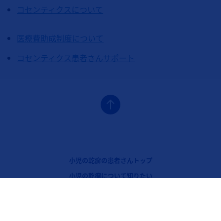
コセンティクスについて
医療費助成制度について
コセンティクス患者さんサポート
フッターナビゲーション1（コセンティクス：小児の乾癬）
小児の乾癬の患者さんトップ
フッターナビゲーション2（コセンティクス：小児の乾癬）
小児の乾癬について知りたい
フッターナビゲーション3（コセンティクス：小児の乾癬）
治療について知りたい
Legal [Footer Second]
ノバルティスについて