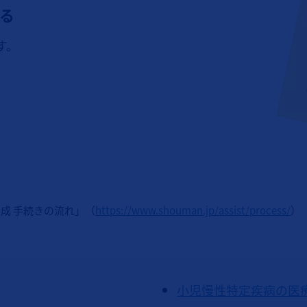
る
す。
成 手続きの流れ」（
https://www.shouman.jp/assist/process/
）
小児慢性特定疾病の医