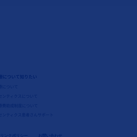
ッターナビゲーション3（コセンティクス：小児の乾癬）
療について知りたい
療について
センティクスについて
療費助成制度について
センティクス患者さんサポート
リンクポリシー
お問い合わせ