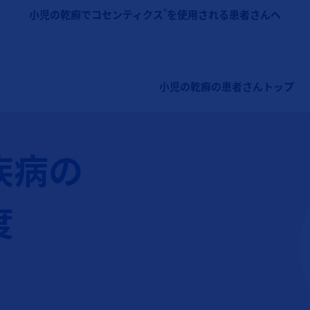
メインコンテンツに移動
®
小児の乾癬でコセンティクス
を使用される患者さんへ
メインナビゲーション（コセンテ
小児の乾癬の患者さんトップ
疾病の
度