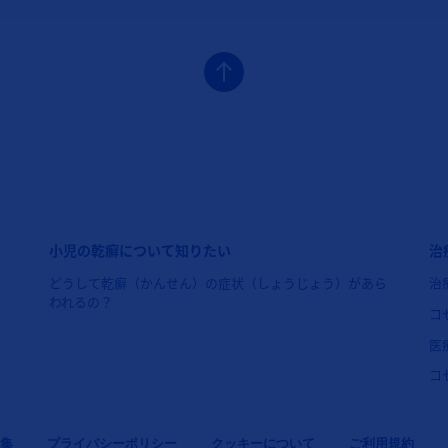
）
フッターナビゲーション2（コセンティクス：小児の乾癬）
フ
小児の乾癬について知りたい
治
どうして乾癬（かんせん）の症状（しょうじょう）があら
治
われるの？
コ
医
コ
集
プライバシーポリシー
クッキーについて
ご利用規約