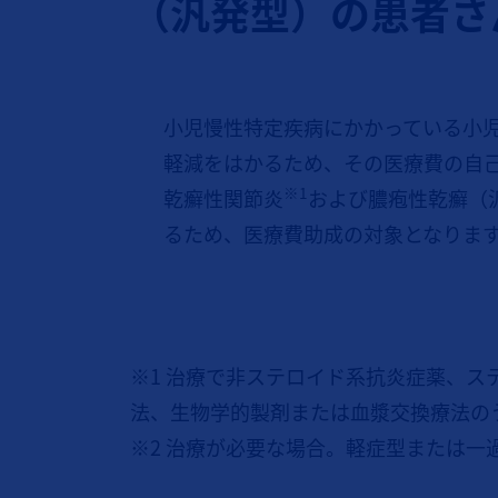
（汎発型）の患者さ
小児慢性特定疾病にかかっている小
軽減をはかるため、その医療費の自
※1
乾癬性関節炎
および膿疱性乾癬（
るため、医療費助成の対象となりま
※1 治療で非ステロイド系抗炎症薬、
法、生物学的製剤または血漿交換療法の
※2 治療が必要な場合。軽症型または一