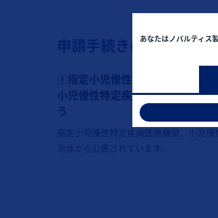
[1]
あなたはノバルティス
申請手続きの流れ
①指定小児慢性特定疾病医療機関
小児慢性特定疾病指定医に医療意
う
指定小児慢性特定疾病医療機関、小児慢
治体から公表されています。