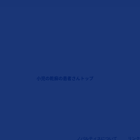
フッターナビゲーション1（コセンティクス：小児の乾癬
小児の乾癬の患者さんトップ
Legal [Footer Second]
ノバルティスについて
リンク