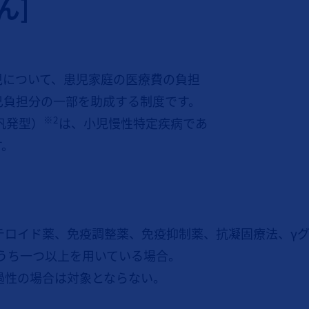
ん]
児について、患児家庭の医療費の負担
己負担分の一部を助成する制度です。
※2
汎発型）
は、小児慢性特定疾病であ
す。
ステロイド薬、免疫調整薬、免疫抑制薬、抗凝固療法、γ
うち一つ以上を用いている場合。
過性の場合は対象とならない。