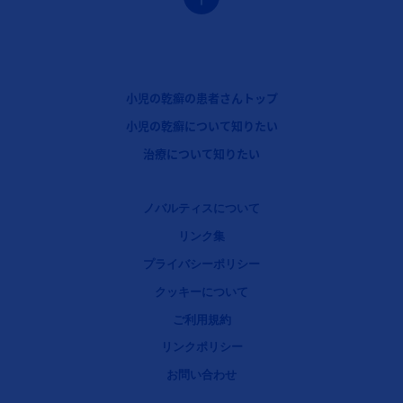
フッターナビゲーション1（コセンティクス：小児の乾癬）
小児の乾癬の患者さんトップ
フッターナビゲーション2（コセンティクス：小児の乾癬）
小児の乾癬について知りたい
フッターナビゲーション3（コセンティクス：小児の乾癬）
治療について知りたい
Legal [Footer Second]
ノバルティスについて
リンク集
プライバシーポリシー
クッキーについて
ご利用規約
リンクポリシー
お問い合わせ