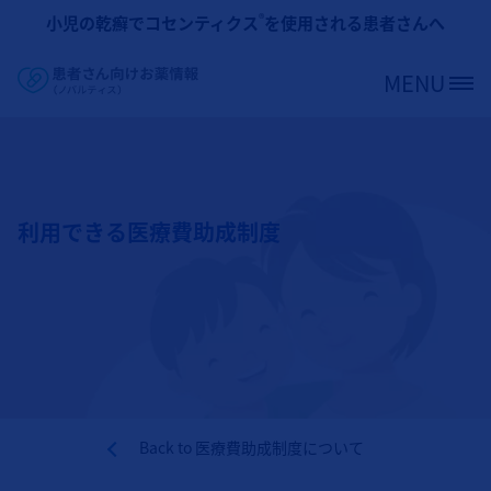
メインコンテンツに移動
®
小児の乾癬でコセンティクス
を使用される患者さんへ
MENU
Site Logo
利用できる医療費助成制度
Back to
医療費助成制度について