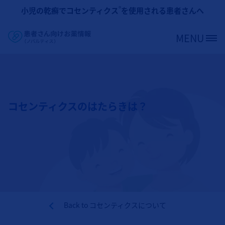
メインコンテンツに移動
®
小児の乾癬でコセンティクス
を使用される患者さんへ
MENU
Site Logo
コセンティクスのはたらきは？
Back to
コセンティクスについて