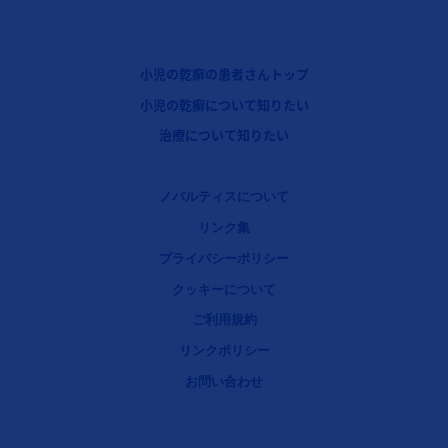
フッターナビゲーション1（コセンティクス：小児の乾癬）
小児の乾癬の患者さんトップ
フッターナビゲーション2（コセンティクス：小児の乾癬）
小児の乾癬について知りたい
フッターナビゲーション3（コセンティクス：小児の乾癬）
治療について知りたい
Legal [Footer Second]
ノバルティスについて
リンク集
プライバシーポリシー
クッキーについて
ご利用規約
リンクポリシー
お問い合わせ