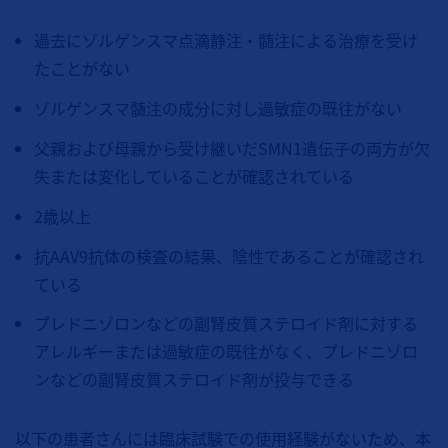
過去にゾルゲンスマ点滴静注・髄注による治療を受け
たことがない
ゾルゲンスマ髄注の成分に対し過敏症の既往がない
父親および母親から受け継いだ
SMN1
遺伝子の両方が欠
失または変化していることが確認されている
2歳以上
抗AAV9抗体の検査の結果、陰性であることが確認され
ている
プレドニゾロンなどの副腎皮質ステロイド剤に対する
アレルギーまたは過敏症の既往がなく、プレドニゾロ
ンなどの副腎皮質ステロイド剤が投与できる
以下の患者さんには臨床試験での使用経験がないため、本