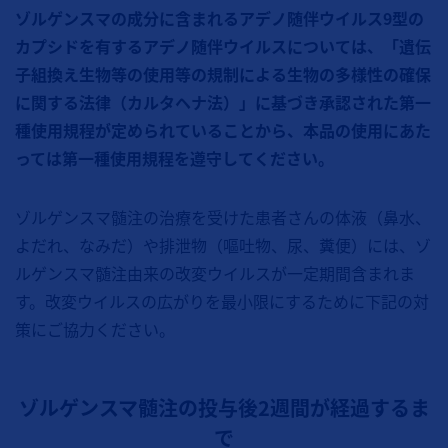
ゾルゲンスマの成分に含まれるアデノ随伴ウイルス9型の
カプシドを有するアデノ随伴ウイルスについては、「遺伝
子組換え生物等の使用等の規制による生物の多様性の確保
に関する法律（カルタヘナ法）」に基づき承認された第一
種使用規程が定められていることから、本品の使用にあた
っては第一種使用規程を遵守してください。
ゾルゲンスマ髄注の治療を受けた患者さんの体液（鼻水、
よだれ、なみだ）や排泄物（嘔吐物、尿、糞便）には、ゾ
ルゲンスマ髄注由来の改変ウイルスが一定期間含まれま
す。改変ウイルスの広がりを最小限にするために下記の対
策にご協力ください。
ゾルゲンスマ髄注の投与後2週間が経過するま
で