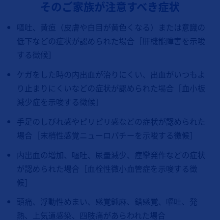
そのご家族が注意すべき症状
嘔吐、黄疸（皮膚や白目が黄色くなる）または意識の
低下などの症状が認められた場合［肝機能障害を示唆
する徴候］
ケガをした時の内出血が治りにくい、出血がいつもよ
り止まりにくいなどの症状が認められた場合［血小板
減少症を示唆する徴候］
手足のしびれ感やピリピリ感などの症状が認められた
場合［末梢性感覚ニューロパチーを示唆する徴候］
内出血の増加、嘔吐、尿量減少、痙攣発作などの症状
が認められた場合［血栓性微小血管症を示唆する徴
候］
頭痛、浮動性めまい、感覚鈍麻、錯感覚、嘔吐、発
熱、上気道感染、四肢痛があらわれた場合