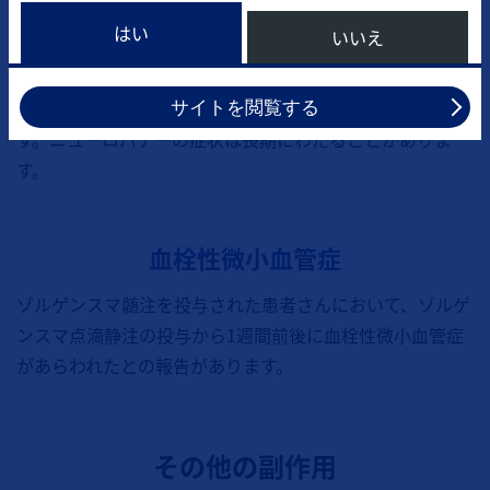
末梢性感覚ニューロパチー
はい
いいえ
ゾルゲンスマ髄注の投与後約3週間に、末梢性感覚ニュー
ロパチーがあらわれたとの報告があります。患者さんが幼
サイトを閲覧する
児の場合、ご家族が状態をよく見ていただく必要がありま
す。ニューロパチーの症状は長期にわたることがありま
す。
血栓性微小血管症
ゾルゲンスマ髄注を投与された患者さんにおいて、ゾルゲ
ンスマ点滴静注の投与から1週間前後に血栓性微小血管症
があらわれたとの報告があります。
その他の副作用