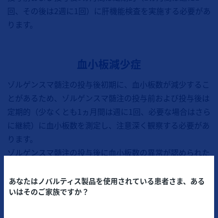
回、その後は2週に1回）に肝機能検査を実施する必要があ
ります。
血小板減少症
ゾルゲンスマ髄注の投与後初期に、血小板数が減少するこ
とがあるため、ゾルゲンスマ髄注の投与前および投与後は
定期的（少なくとも1ヵ月間は週に1回、必要な場合はさら
に継続）に血小板数を測定し、注意深く観察する必要があ
ります。
ゾルゲンスマ髄注の投与後に血小板数の異常が認められた
場合には、正常範囲に回復するまで血小板数の測定を継続
する必要があります。
あなたはノバルティス製品を使用されている患者さま、ある
いはそのご家族ですか？