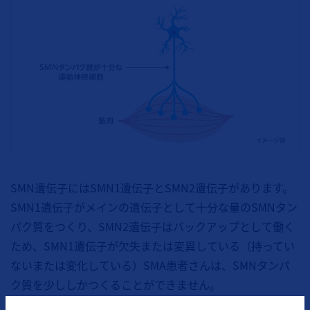
SMN遺伝子には
SMN1
遺伝子と
SMN2
遺伝子があります。
SMN1
遺伝子がメインの遺伝子として十分な量のSMNタン
パク質をつくり、
SMN2
遺伝子はバックアップとして働く
ため、
SMN1
遺伝子が欠失または変異している（持ってい
ないまたは変化している）SMA患者さんは、SMNタンパ
ク質を少ししかつくることができません。
SMAの治療は、いかに正常な
SMN1
遺伝子と同じように十