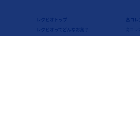
フッターナビゲーション1（レクビオ）
フッタ
レクビオトップ
高コレ
レクビオってどんなお薬？
高コレ
コレス
レクビオの3つのポイント
LDL
レクビオはどうやってコレステロールを下
げるの？
高コレ
レクビオはどのように投与するの？
レクビオの副作用や注意すべき症状
Legal [Footer Second]
ノバルティスについて
リンク