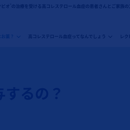
メインコンテンツに移動
®
クビオ
の治療を受ける高コレステロール血症の患者さんとご家族の
なお薬？
高コレステロール血症ってなんでしょう
レク
与するの？