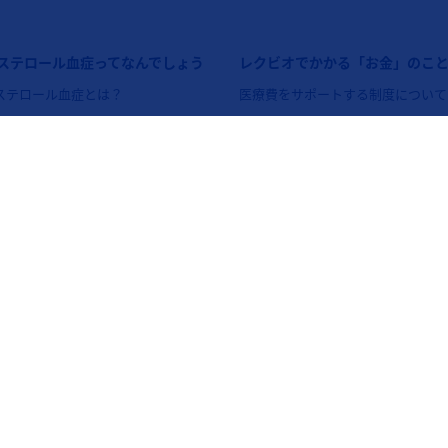
ーナビゲーション2（レクビオ）
フッターナビゲーション3（レクビ
ステロール血症ってなんでしょう
レクビオでかかる「お金」のこ
ステロール血症とは？
医療費をサポートする制度について
テロールが高いとどうなる？
高額療養費制度Q&A
コレステロールの目標値は？
レクビオの薬剤費シミュレーター
ステロール血症の治療法は？
集
プライバシーポリシー
クッキーについて
ご利用規約