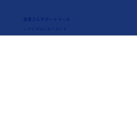
オ）
フッターナビゲーション4（レクビオ）
と
患者さんサポートツール
レクビオはじめてガイド
高額療養費制度Q&A
Web Movie「ともに歩む」篇
これからの歩み ーあなたらしく生きるため
にー
レクビオサポーター
リンクポリシー
お問い合わせ