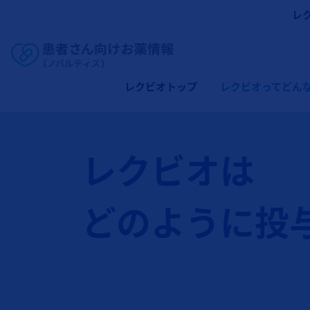
レ
Site Logo
メインナビゲーション（レクビオ）
レクビオトップ
レクビオってどん
レクビオは
どのように投