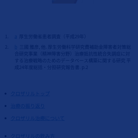
a
厚生労働省患者調査（平成29年）
b
三國 雅彦, 他. 厚生労働科学研究費補助金障害者対策総
合研究事業（精神障害分野）治療抵抗性統合失調症に対
する治療戦略のためのデータベース構築に関する研究 平
成24年度総括・分担研究報告書. p.2
クロザリルトップ
治療の振り返り
クロザリル治療について
クロザリルの飲み方