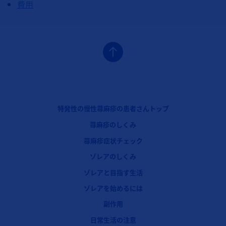
費用
フッターナビゲーション1（ゾレア：特発性蕁麻疹）
特発性の慢性蕁麻疹の患者さんトップ
蕁麻疹のしくみ
蕁麻疹症状チェック
フッターナビゲーション2（ゾレア：特発性蕁麻疹）
ゾレアのしくみ
ゾレアと目指す生活
ゾレアを始めるには
フッターナビゲーション3（ゾレア：特発性蕁麻疹）
副作用
日常生活の注意