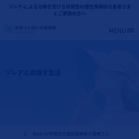
メインコンテンツに移動
ゾレア
による治療を受ける特発性の慢性蕁麻疹の患者さま
®
とご家族の方へ
MENU
Site Logo
ゾレアと目指す生活
Back to
特発性の慢性蕁麻疹の患者さん