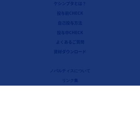
ケシンプタとは？
フッターナビゲーション2（ケシンプタ：投与前CHECK）
投与前CHECK
フッターナビゲーション3（ケシンプタ：自己投与方法）
自己投与方法
フッターナビゲーション4（ケシンプタ：投与中CHECK）
投与中CHECK
フッターナビゲーション5（ケシンプタ：よくあるご質問）
よくあるご質問
フッターナビゲーション6（ケシンプタ：資材ダウンロード）
資材ダウンロード
Legal [Footer Second]
ノバルティスについて
リンク集
プライバシーポリシー
クッキーについて
ご利用規約
リンクポリシー
お問い合わせ