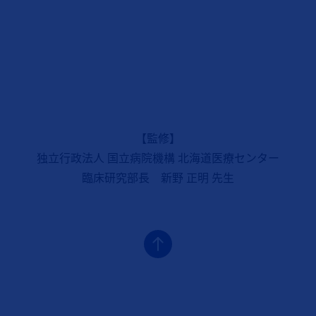
【監修】
独立行政法人 国立病院機構 北海道医療センター
臨床研究部長 新野 正明 先生
フッターナビゲーション1（ケシンプタ：ケシンプタとは？）