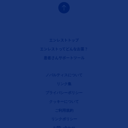
【フェーズ1】フッターナビゲーション1（エンレスト：小児 慢性心不全）
エンレストトップ
【フェーズ3】フッターナビゲーション2（エンレスト：小児 慢性心不全）
エンレストってどんなお薬？
【フェーズ3】フッターナビゲーション3（エンレスト：小児 慢性心不全）
患者さんサポートツール
Legal [Footer Second]
ノバルティスについて
リンク集
プライバシーポリシー
クッキーについて
ご利用規約
リンクポリシー
お問い合わせ