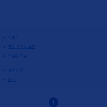
低血圧
高カリウム血症
腎機能障害
血管浮腫
脱水