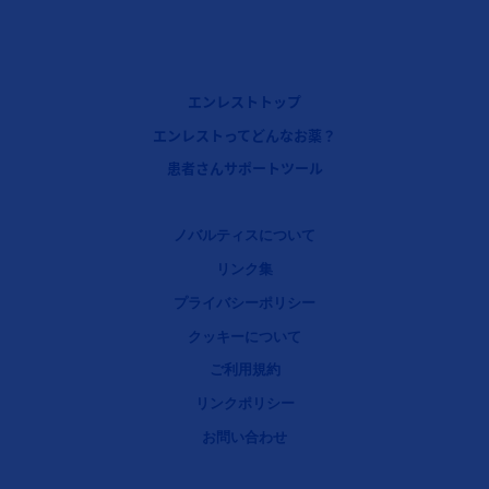
【フェーズ1】フッターナビゲーション1（エンレスト：小児 慢性心不全）
エンレストトップ
【フェーズ3】フッターナビゲーション2（エンレスト：小児 慢性心不全）
エンレストってどんなお薬？
【フェーズ3】フッターナビゲーション3（エンレスト：小児 慢性心不全）
患者さんサポートツール
Legal [Footer Second]
ノバルティスについて
リンク集
プライバシーポリシー
クッキーについて
ご利用規約
リンクポリシー
お問い合わせ